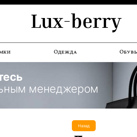
Lux-berry
мки
Одежда
Обув
тесь
льным менеджером
Назад