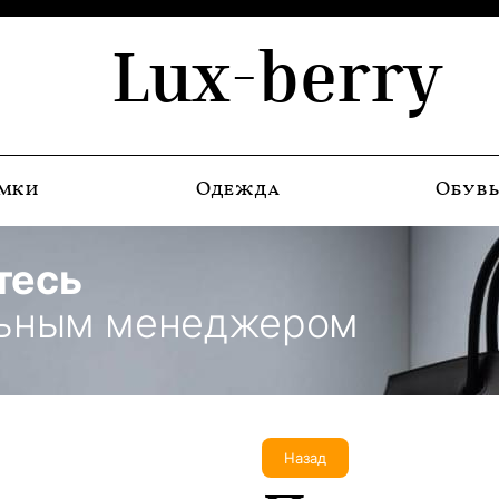
Lux-berry
мки
Одежда
Обув
тесь
льным менеджером
Назад