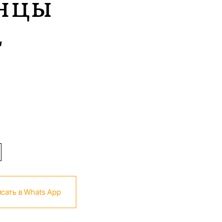
нцы
L
сать в Whats App