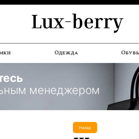
Lux-berry
мки
Одежда
Обув
тесь
льным менеджером
Назад