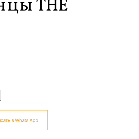
нцы THE
сать в Whats App