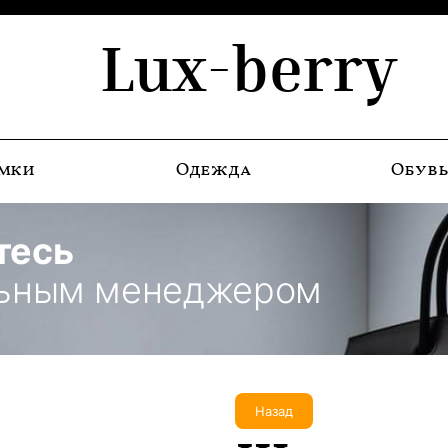
Lux-berry
мки
Одежда
Обув
тесь
льным менеджером
Назад