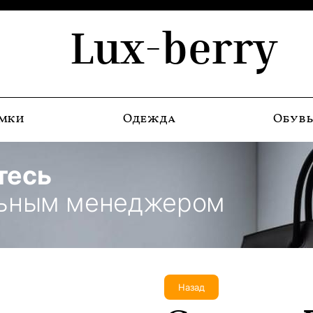
Lux-berry
мки
Одежда
Обув
тесь
льным менеджером
Назад