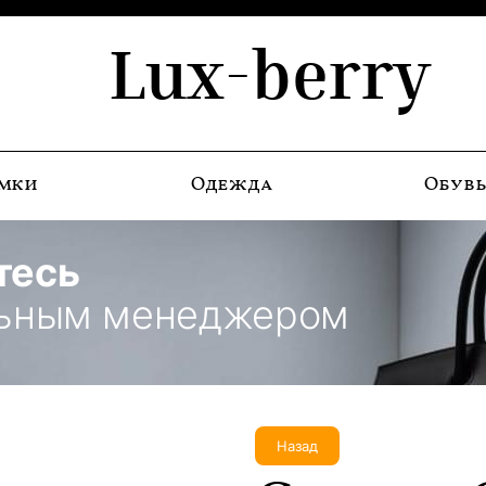
Lux-berry
мки
Одежда
Обув
тесь
льным менеджером
Назад