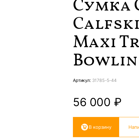
Сумка 
Calfsk
Maxi T
Bowling
Артикул:
31785-
5-44
56 000
₽
В корзину
Напи