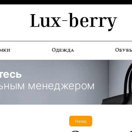
Lux-berry
мки
Одежда
Обув
тесь
льным менеджером
Назад