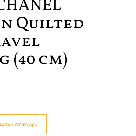
CHANEL
in Quilted
ravel
 (40 см)
сать в Whats App