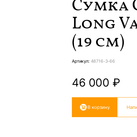
Сумка 
Long V
(19 см)
Артикул:
48716-
3-66
46 000
₽
В корзину
Напи