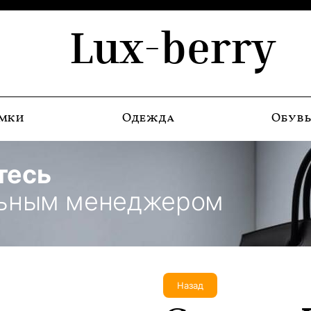
Lux-berry
мки
Одежда
Обув
тесь
льным менеджером
Назад