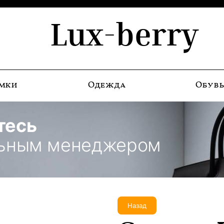
Lux-berry
мки
Одежда
Обув
тесь
льным менеджером
Назад