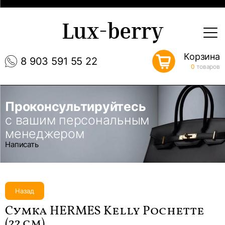
Lux-berry
Корзина
8 903 591 55 22
0
товаров
Проконсультируйтесь
с вашим персональным
менеджером
Написать
Назад
Сумка HERMES Kelly Pochette
(22 см)