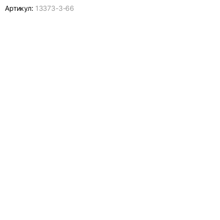
Артикул:
13373-
3-66