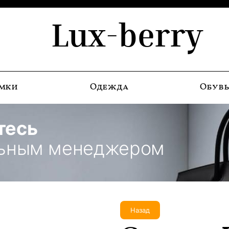
Lux-berry
мки
Одежда
Обув
тесь
льным менеджером
Назад