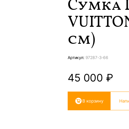
Сумка 
VUITTON
см)
Артикул:
97287-
3-66
45 000
₽
В корзину
Напи