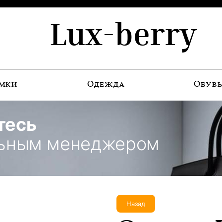
Lux-berry
мки
Одежда
Обув
тесь
льным менеджером
Назад