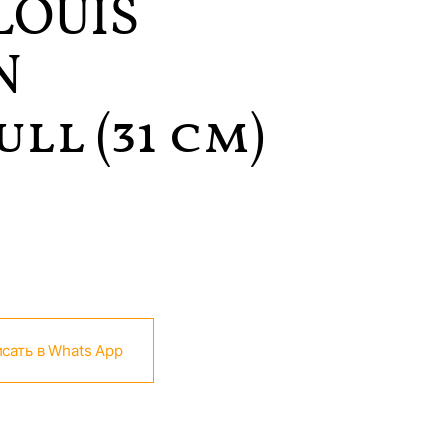
LOUIS
N
ll (31 см)
сать в Whats App