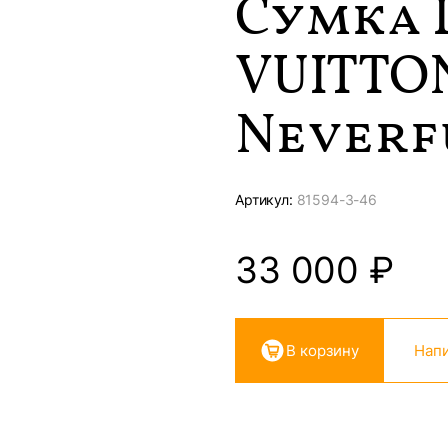
Сумка 
VUITTO
Neverfu
Артикул:
81594-
3-46
33 000
₽
В корзину
Напи