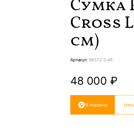
Сумка 
Cross L
см)
Артикул:
88572-
3-46
48 000
₽
В корзину
Напи