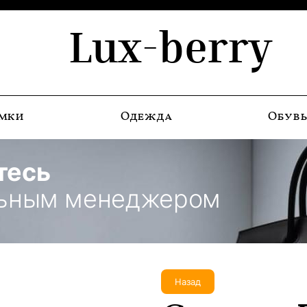
Lux-berry
мки
Одежда
Обув
тесь
льным менеджером
Назад