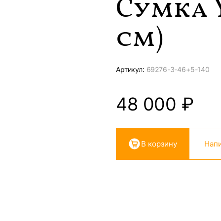
Сумка Y
см)
Артикул:
69276-
3-46+5-140
48 000
₽
В корзину
Напи