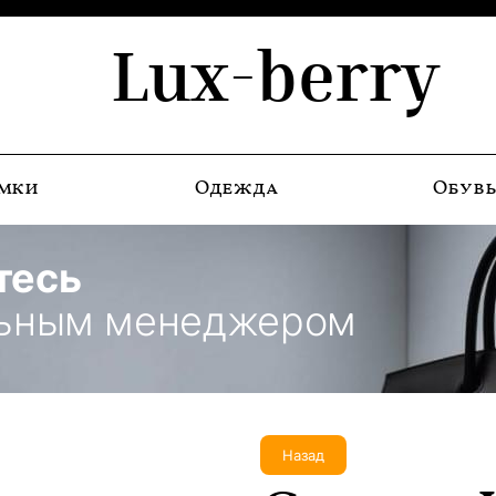
Lux-berry
мки
Одежда
Обув
тесь
льным менеджером
Назад