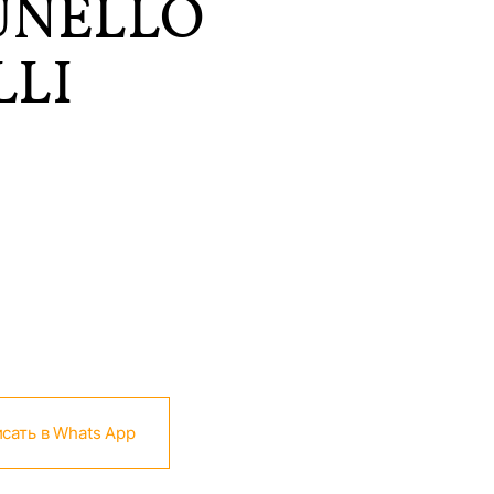
UNELLO
LLI
сать в Whats App