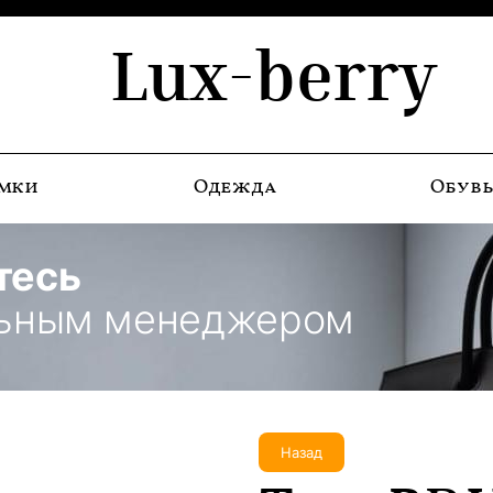
Lux-berry
мки
Одежда
Обув
тесь
льным менеджером
Назад