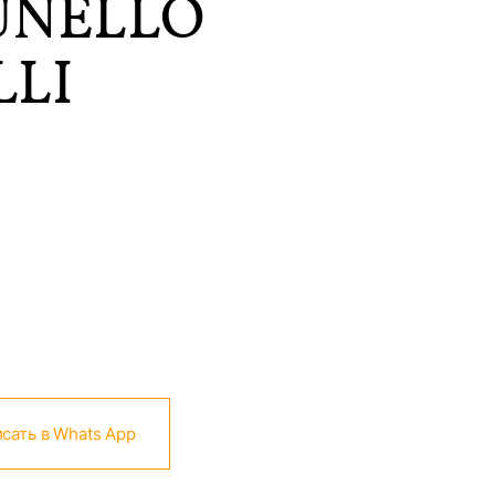
UNELLO
LLI
сать в Whats App