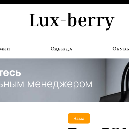
Lux-berry
мки
Одежда
Обув
тесь
льным менеджером
Назад