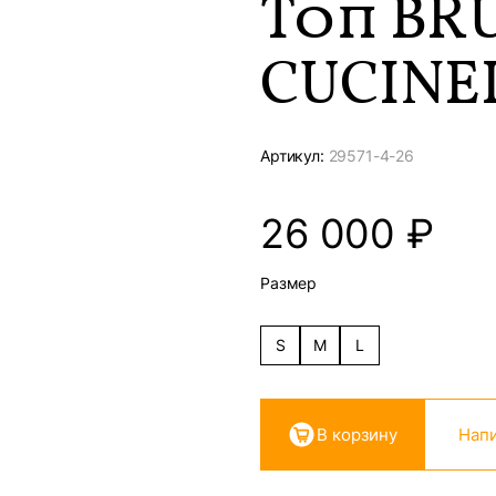
Топ BR
CUCINE
Артикул:
29571-
4-26
26 000
₽
Размер
S
M
L
В корзину
Напи